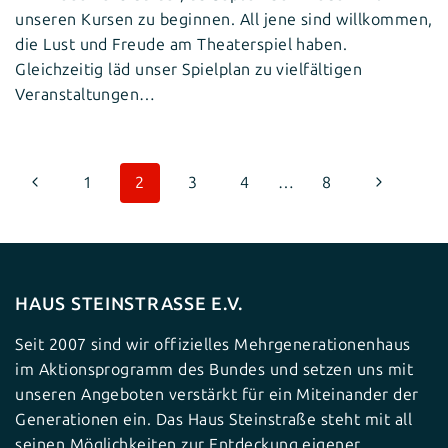
unseren Kursen zu beginnen. All jene sind willkommen,
die Lust und Freude am Theaterspiel haben.
Gleichzeitig läd unser Spielplan zu vielfältigen
Veranstaltungen…
Seitennavigation
Vorherige
Nächste
1
2
3
4
…
8
Seite
Seite
HAUS STEINSTRASSE E.V.
Seit 2007 sind wir offizielles Mehrgenerationenhaus
im Aktionsprogramm des Bundes und setzen uns mit
unseren Angeboten verstärkt für ein Miteinander der
Generationen ein. Das Haus Steinstraße steht mit all
seinen Möglichkeiten zur Entdeckung eigener