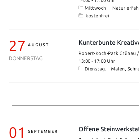
14:00
-
17:00
Mittwoch
Natur erfa
kostenfrei
27
Kunterbunte Kreativ
AUGUST
Robert-Koch-Park Grünau / 
DONNERSTAG
13:00
-
17:00
Dienstag
Malen, Schr
01
Offene Steinwerksta
SEPTEMBER