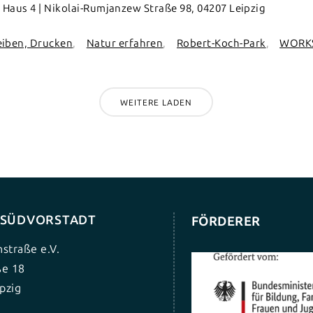
Haus 4 | Nikolai-Rumjanzew Straße 98, 04207 Leipzig
eiben, Drucken
Natur erfahren
Robert-Koch-Park
WORK
WEITERE LADEN
G SÜDVORSTADT
FÖRDERER
nstraße e.V.
ße 18
pzig