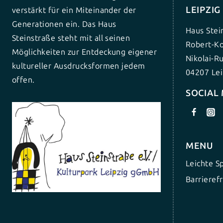
LEIPZI
verstärkt für ein Miteinander der
Generationen ein. Das Haus
Haus Stei
Steinstraße steht mit all seinen
Robert-Ko
Möglichkeiten zur Entdeckung eigener
Nikolai-R
kultureller Ausdrucksformen jedem
04207 Lei
offen.
SOCIAL
MENU
Leichte S
Barrierefr