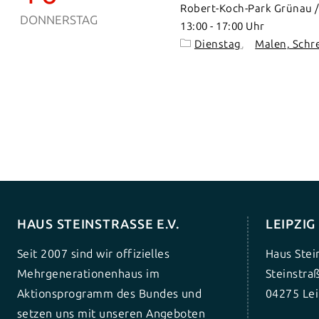
Robert-Koch-Park Grünau / 
DONNERSTAG
13:00
-
17:00
Dienstag
Malen, Schr
HAUS STEINSTRASSE E.V.
LEIPZI
Seit 2007 sind wir offizielles
Haus Stei
Mehrgenerationenhaus im
Steinstra
Aktionsprogramm des Bundes und
04275 Lei
setzen uns mit unseren Angeboten