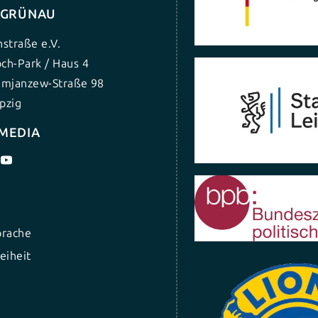
G GRÜNAU
nstraße e.V.
ch-Park / Haus 4
umjanzew-Straße 98
pzig
 MEDIA
prache
eiheit