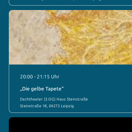
20:00
-
21:15
„Die gelbe Tapete“
Dachtheater (3.OG) Haus Steinstraße
Steinstraße 18, 04275 Leipzig