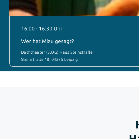
16:00
-
16:30
Wer hat Miau gesagt?
Dachtheater (3.OG) Haus Steinstraße
Steinstraße 18, 04275 Leipzig
H