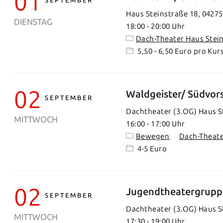
01
SEPTEMBER
Haus Steinstraße 18, 04275
DIENSTAG
18:00
-
20:00
Dach-Theater Haus Stei
5,50 - 6,50 Euro pro Kur
02
Waldgeister/ Südvor
SEPTEMBER
Dachtheater (3.OG) Haus St
MITTWOCH
16:00
-
17:00
Bewegen
Dach-Theate
4-5 Euro
02
Jugendtheatergrupp
SEPTEMBER
Dachtheater (3.OG) Haus St
MITTWOCH
17:30
-
19:00