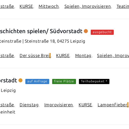
nstraße
KURSE
Mittwoch
Spielen, Improvisieren
Teati
schichten spielen/ Südvorstadt
ausgebucht
einstraße | Steinstraße 18, 04275 Leipzig
nstraße
Der süsse Brei
KURSE
Montag
Spielen, Improv
rstadt
auf Anfrage
freie Plätze
Teilhabepaket *
 Leipzig
nstraße
Dienstag
Improvisieren
KURSE
Lampenfieber
seinheit