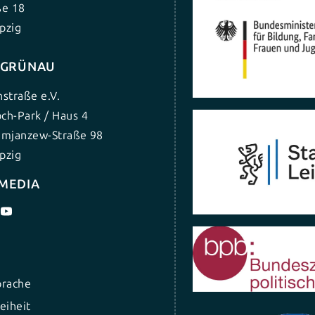
ße 18
pzig
G GRÜNAU
nstraße e.V.
ch-Park / Haus 4
umjanzew-Straße 98
pzig
 MEDIA
prache
eiheit