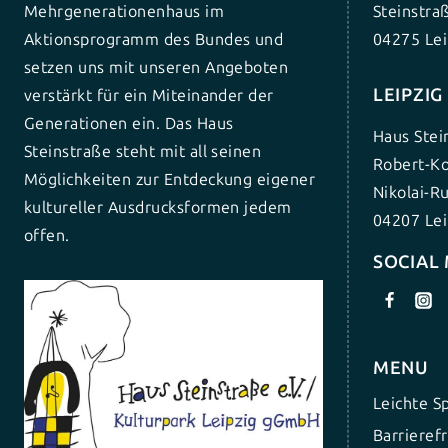
Mehrgenerationenhaus im
Steinstra
Aktionsprogramm des Bundes und
04275 Lei
setzen uns mit unseren Angeboten
LEIPZI
verstärkt für ein Miteinander der
Generationen ein. Das Haus
Haus Stei
Steinstraße steht mit all seinen
Robert-Ko
Möglichkeiten zur Entdeckung eigener
Nikolai-R
kultureller Ausdrucksformen jedem
04207 Lei
offen.
SOCIAL
MENU
Leichte S
Barrierefr