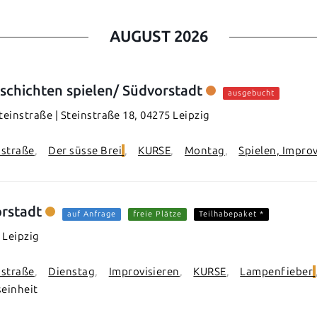
AUGUST 2026
schichten spielen/ Südvorstadt
ausgebucht
einstraße | Steinstraße 18, 04275 Leipzig
nstraße
Der süsse Brei
KURSE
Montag
Spielen, Improv
rstadt
auf Anfrage
freie Plätze
Teilhabepaket *
 Leipzig
nstraße
Dienstag
Improvisieren
KURSE
Lampenfieber
seinheit