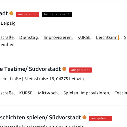
adt
ausgebucht
Teilhabepaket *
 Leipzig
nstraße
Dienstag
Improvisieren
KURSE
Leichtsinn
S
seinheit
e Teatime/ Südvorstadt
ausgebucht
einstraße | Steinstraße 18, 04275 Leipzig
nstraße
KURSE
Mittwoch
Spielen, Improvisieren
Teati
schichten spielen/ Südvorstadt
ausgebucht