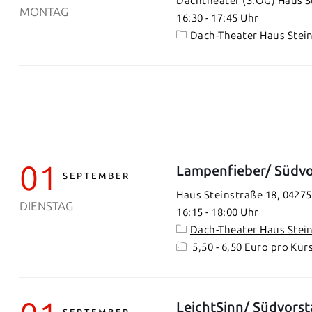
Dachtheater (3.OG) Haus St
MONTAG
16:30
-
17:45
Dach-Theater Haus Stei
01
Lampenfieber/ Südvo
SEPTEMBER
Haus Steinstraße 18, 04275
DIENSTAG
16:15
-
18:00
Dach-Theater Haus Stei
5,50 - 6,50 Euro pro Kur
LeichtSinn/ Südvorst