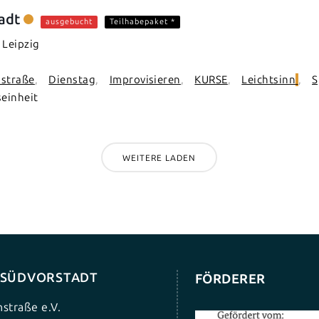
adt
ausgebucht
Teilhabepaket *
 Leipzig
nstraße
Dienstag
Improvisieren
KURSE
Leichtsinn
S
seinheit
WEITERE LADEN
G SÜDVORSTADT
FÖRDERER
nstraße e.V.