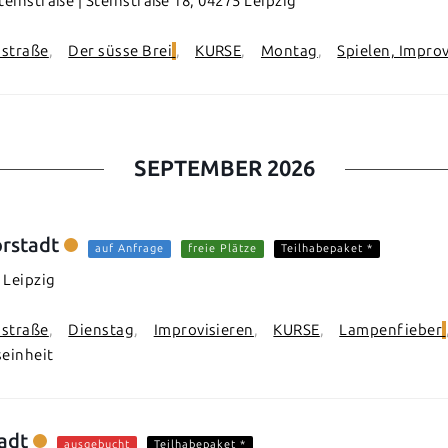
einstraße | Steinstraße 18, 04275 Leipzig
nstraße
Der süsse Brei
KURSE
Montag
Spielen, Improv
SEPTEMBER 2026
rstadt
auf Anfrage
freie Plätze
Teilhabepaket *
 Leipzig
nstraße
Dienstag
Improvisieren
KURSE
Lampenfieber
seinheit
adt
ausgebucht
Teilhabepaket *