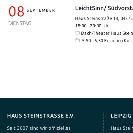
08
LeichtSinn/ Südvorst
SEPTEMBER
Haus Steinstraße 18, 04275
DIENSTAG
18:00
-
20:00
Dach-Theater Haus Stei
5,50 - 6,50 Euro pro Kur
HAUS STEINSTRASSE E.V.
LEIPZI
Seit 2007 sind wir offizielles
Haus Stei