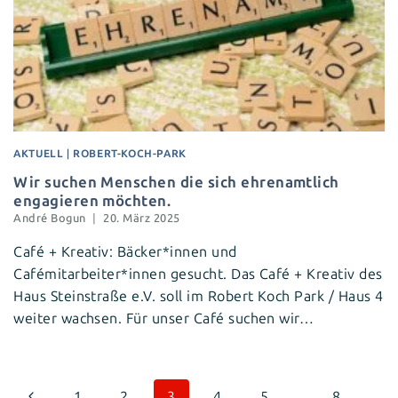
AKTUELL
|
ROBERT-KOCH-PARK
Wir suchen Menschen die sich ehrenamtlich
engagieren möchten.
André Bogun
20. März 2025
Café + Kreativ: Bäcker*innen und
Cafémitarbeiter*innen gesucht. Das Café + Kreativ des
Haus Steinstraße e.V. soll im Robert Koch Park / Haus 4
weiter wachsen. Für unser Café suchen wir…
Seitennavigation
Vorherige
1
2
3
4
5
…
8