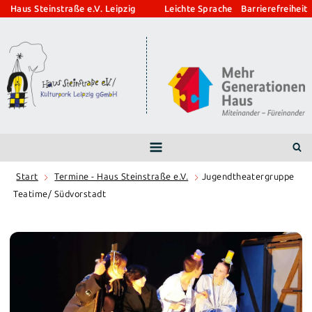
Zum
Haus Steinstraße e.V. Leipzig
Leichte Sprache
Barrierefreiheit
Inhalt
springen
Start
Termine - Haus Steinstraße e.V.
Jugendtheatergruppe
Teatime/ Südvorstadt