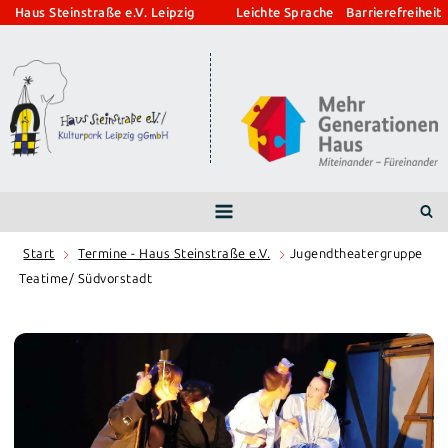
Zum
Haus Steinstraße e.V. Leipzig
Leichte Sprache
Barrierefreiheit
Inhalt
springen
Start
Termine - Haus Steinstraße e.V.
Jugendtheatergruppe
Teatime/ Südvorstadt