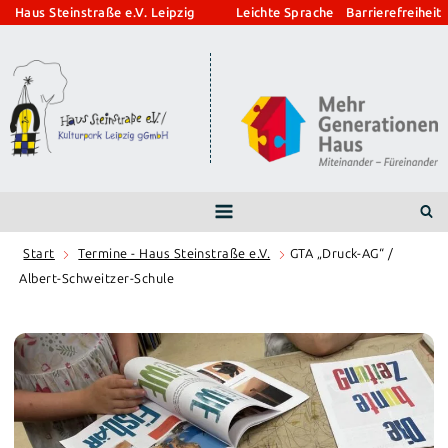
Zum
Haus Steinstraße e.V. Leipzig
Leichte Sprache
Barrierefreiheit
Inhalt
springen
Start
Termine - Haus Steinstraße e.V.
GTA „Druck-AG“ /
Albert-Schweitzer-Schule