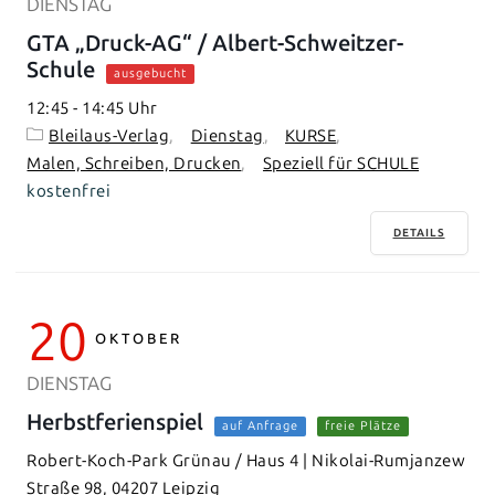
DIENSTAG
GTA „Druck-AG“ / Albert-Schweitzer-
Schule
ausgebucht
12:45
-
14:45
Bleilaus-Verlag
Dienstag
KURSE
Malen, Schreiben, Drucken
Speziell für SCHULE
kostenfrei
DETAILS
20
OKTOBER
DIENSTAG
Herbstferienspiel
auf Anfrage
freie Plätze
Robert-Koch-Park Grünau / Haus 4 | Nikolai-Rumjanzew
Straße 98, 04207 Leipzig