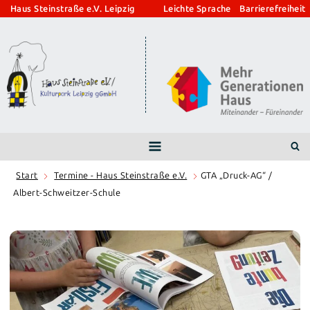
Zum
Haus Steinstraße e.V. Leipzig
Leichte Sprache
Barrierefreiheit
Inhalt
springen
Start
Termine - Haus Steinstraße e.V.
GTA „Druck-AG“ /
Albert-Schweitzer-Schule