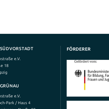
G SÜDVORSTADT
FÖRDERER
nstraße e.V.
ße 18
pzig
G GRÜNAU
nstraße e.V.
ch-Park / Haus 4