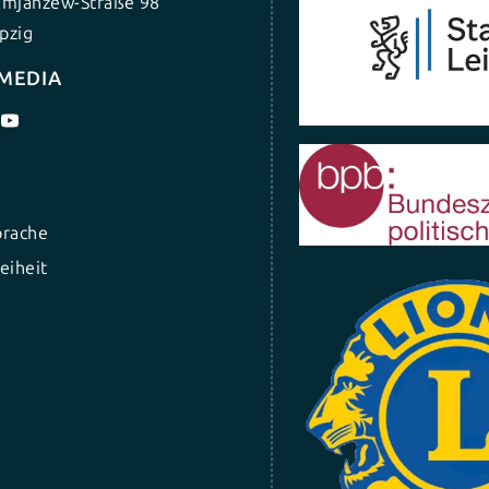
umjanzew-Straße 98
pzig
 MEDIA
prache
eiheit