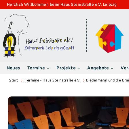
Zum
Herzlich Willkommen beim Haus Steinstraße e.V. Leipzig
Inhalt
springen
Neues
Termine
Projekte
Angebote
Ver
Start
Termine - Haus Steinstraße e.V.
Biedermann und die Bran