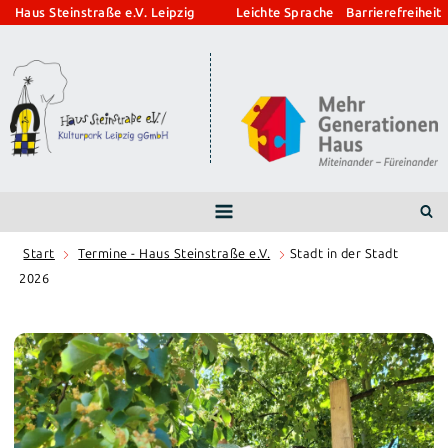
Zum
Haus Steinstraße e.V. Leipzig
Leichte Sprache
Barrierefreiheit
Inhalt
springen
Start
Termine - Haus Steinstraße e.V.
Stadt in der Stadt
2026