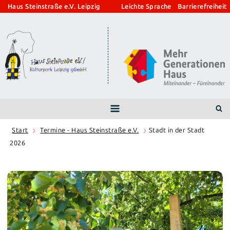
Zum
Haus Steinstraße e.V. Leipzig
Leichte Sprache
Barrierefreiheit
Inhalt
springen
Start
Termine - Haus Steinstraße e.V.
Stadt in der Stadt
2026