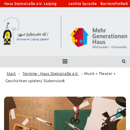
Zum
Haus Steinstraße e.V. Leipzig
Leichte Sprache
Barrierefreiheit
Inhalt
springen
Start
Termine - Haus Steinstraße e.V.
Musik + Theater +
Geschichten spielen/ Südvorstadt