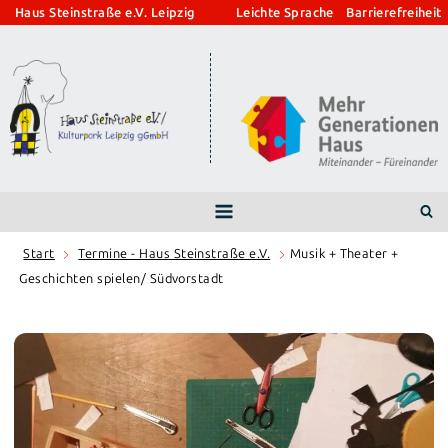
Zum
Haus Steinstraße e.V. Leipzig
Leichte Sprache
Barrierefreiheit
Inhalt
springen
Start
Termine - Haus Steinstraße e.V.
Musik + Theater +
Geschichten spielen/ Südvorstadt