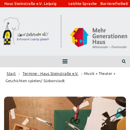
Zum
Haus Steinstraße e.V. Leipzig
Leichte Sprache
Barrierefreiheit
Inhalt
springen
Start
Termine - Haus Steinstraße e.V.
Musik + Theater +
Geschichten spielen/ Südvorstadt