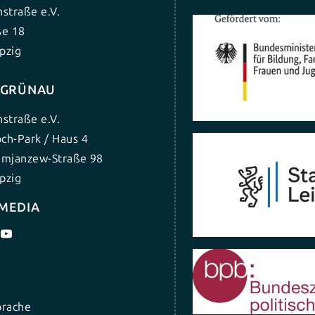
nstraße e.V.
ße 18
pzig
G GRÜNAU
nstraße e.V.
ch-Park / Haus 4
umjanzew-Straße 98
pzig
 MEDIA
prache