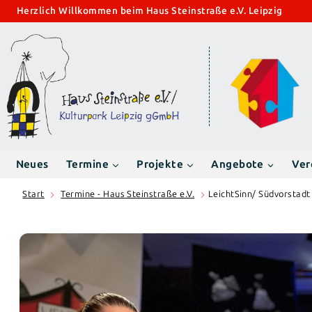
Zum
Herzlich Willkommen beim Haus Steinstraße e.V. Leipzig
Inhalt
springen
Neues
Termine
Projekte
Angebote
Ver
Start
Termine - Haus Steinstraße e.V.
LeichtSinn/ Südvorstadt