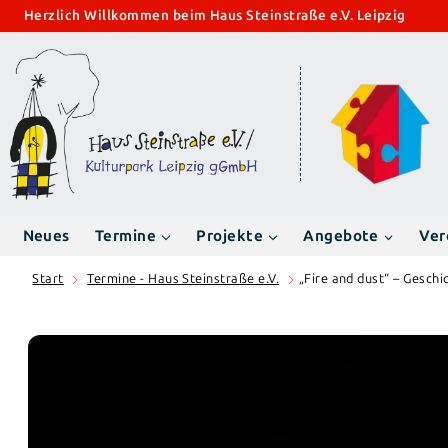
Zum
Herzlich Willkommen beim Haus Steinstraße e.V. Leipzig
Inhalt
springen
Neues
Termine
Projekte
Angebote
Ver
Start
Termine - Haus Steinstraße e.V.
„Fire and dust“ – Geschi