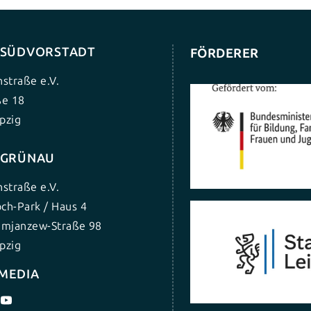
G SÜDVORSTADT
FÖRDERER
nstraße e.V.
ße 18
pzig
G GRÜNAU
nstraße e.V.
ch-Park / Haus 4
umjanzew-Straße 98
pzig
 MEDIA