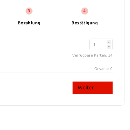
3
4
Bezahlung
Bestätigung
Verfügbare Karten:
34
Gesamt:
0
Weiter