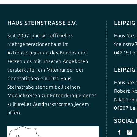
HAUS STEINSTRASSE E.V.
LEIPZI
Seit 2007 sind wir offizielles
Haus Stei
Mehrgenerationenhaus im
Steinstra
Aktionsprogramm des Bundes und
04275 Lei
setzen uns mit unseren Angeboten
LEIPZI
verstärkt für ein Miteinander der
Generationen ein. Das Haus
Haus Stei
Steinstraße steht mit all seinen
Robert-Ko
Möglichkeiten zur Entdeckung eigener
Nikolai-R
kultureller Ausdrucksformen jedem
04207 Lei
offen.
SOCIAL