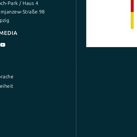
ch-Park / Haus 4
umjanzew-Straße 98
pzig
 MEDIA
prache
eiheit