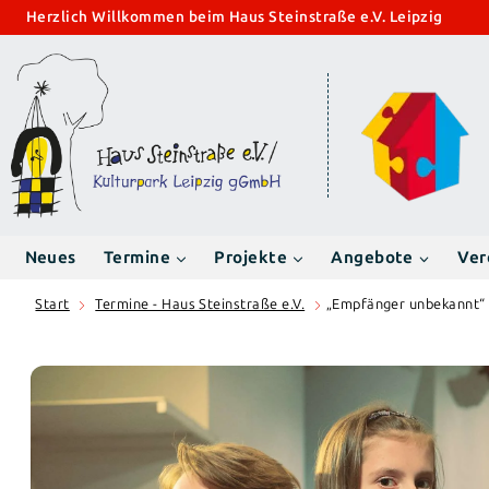
Zum
Herzlich Willkommen beim Haus Steinstraße e.V. Leipzig
Inhalt
springen
Neues
Termine
Projekte
Angebote
Ver
Start
Termine - Haus Steinstraße e.V.
„Empfänger unbekannt“