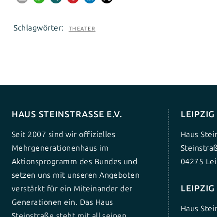
Schlagwörter:
THEATER
HAUS STEINSTRASSE E.V.
LEIPZI
Seit 2007 sind wir offizielles
Haus Stei
Mehrgenerationenhaus im
Steinstra
Aktionsprogramm des Bundes und
04275 Lei
setzen uns mit unseren Angeboten
LEIPZI
verstärkt für ein Miteinander der
Generationen ein. Das Haus
Haus Stei
Steinstraße steht mit all seinen