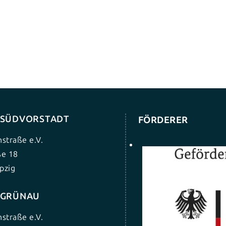
G SÜDVORSTADT
FÖRDERER
nstraße e.V.
ße 18
pzig
G GRÜNAU
nstraße e.V.