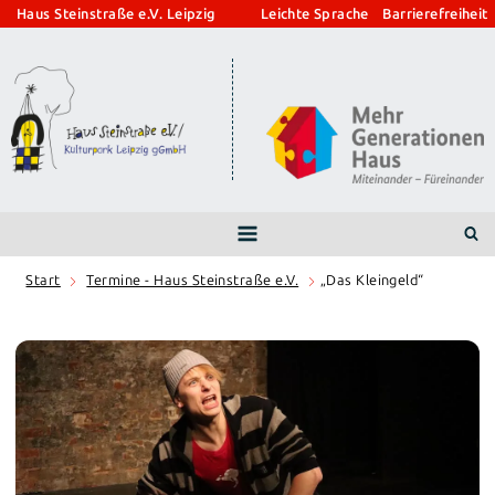
Zum
Haus Steinstraße e.V. Leipzig
Leichte Sprache
Barrierefreiheit
Inhalt
springen
Start
Termine - Haus Steinstraße e.V.
„Das Kleingeld“