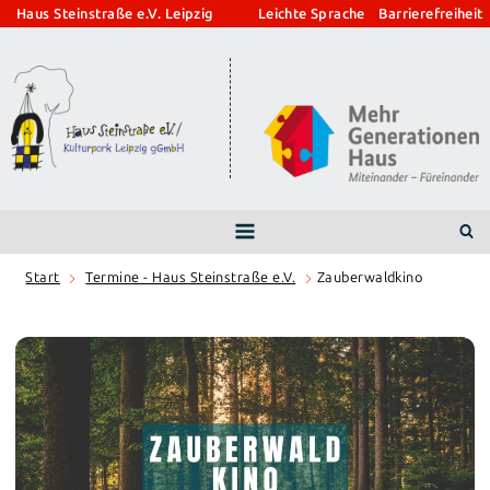
Zum
Haus Steinstraße e.V. Leipzig
Leichte Sprache
Barrierefreiheit
Inhalt
springen
Start
Termine - Haus Steinstraße e.V.
Zauberwaldkino