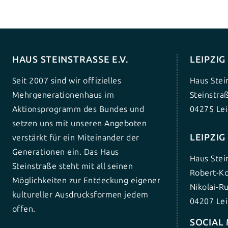
HAUS STEINSTRASSE E.V.
LEIPZI
Seit 2007 sind wir offizielles
Haus Stei
Mehrgenerationenhaus im
Steinstra
Aktionsprogramm des Bundes und
04275 Lei
setzen uns mit unseren Angeboten
LEIPZI
verstärkt für ein Miteinander der
Generationen ein. Das Haus
Haus Stei
Steinstraße steht mit all seinen
Robert-Ko
Möglichkeiten zur Entdeckung eigener
Nikolai-R
kultureller Ausdrucksformen jedem
04207 Lei
offen.
SOCIAL