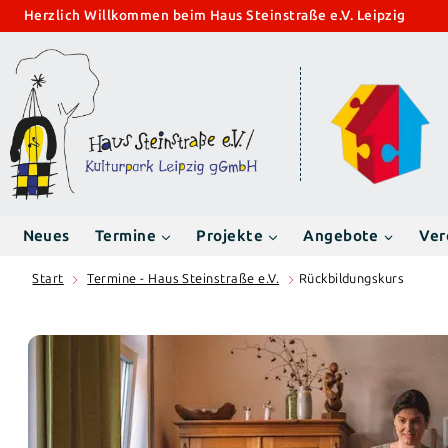
Zum
Herzlich Willkommen beim Haus Steinstraße e.V. Leipzig
Inhalt
springen
Neues
Termine
Projekte
Angebote
Ver
Start
Termine - Haus Steinstraße e.V.
Rückbildungskurs