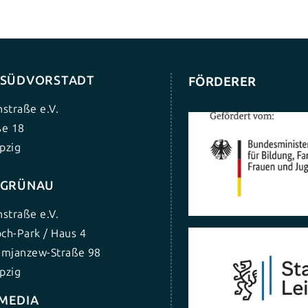
G SÜDVORSTADT
FÖRDERER
nstraße e.V.
ße 18
pzig
G GRÜNAU
nstraße e.V.
ch-Park / Haus 4
umjanzew-Straße 98
pzig
 MEDIA