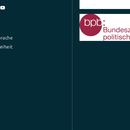
prache
eiheit