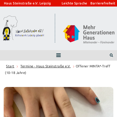
Zum
Haus Steinstraße e.V. Leipzig
Leichte Sprache
Barrierefreiheit
Inhalt
springen
Start
Termine - Haus Steinstraße e.V.
Offener MINTA*-Treff
(10-18 Jahre)