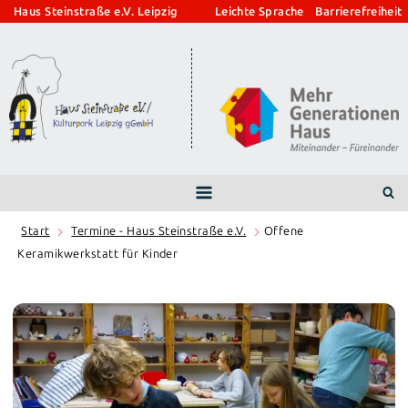
Zum
Haus Steinstraße e.V. Leipzig
Leichte Sprache
Barrierefreiheit
Inhalt
springen
Start
Termine - Haus Steinstraße e.V.
Offene
Keramikwerkstatt für Kinder