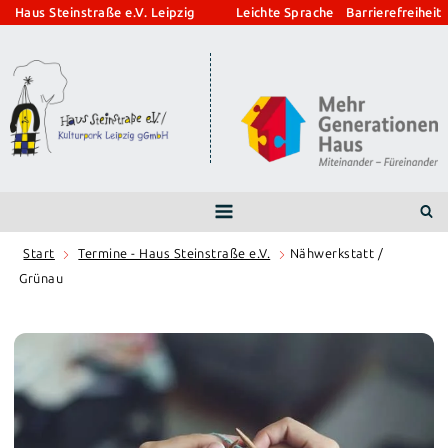
Zum
Haus Steinstraße e.V. Leipzig
Leichte Sprache
Barrierefreiheit
Inhalt
springen
Start
Termine - Haus Steinstraße e.V.
Nähwerkstatt /
Grünau