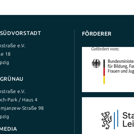
G SÜDVORSTADT
FÖRDERER
nstraße e.V.
ße 18
pzig
G GRÜNAU
nstraße e.V.
ch-Park / Haus 4
umjanzew-Straße 98
pzig
 MEDIA