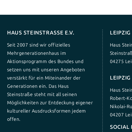
HAUS STEINSTRASSE E.V.
LEIPZI
Seit 2007 sind wir offizielles
Haus Stei
Mehrgenerationenhaus im
Steinstra
Aktionsprogramm des Bundes und
04275 Lei
setzen uns mit unseren Angeboten
LEIPZI
verstärkt für ein Miteinander der
Generationen ein. Das Haus
Haus Stei
Steinstraße steht mit all seinen
Robert-Ko
Möglichkeiten zur Entdeckung eigener
Nikolai-R
kultureller Ausdrucksformen jedem
04207 Lei
offen.
SOCIAL