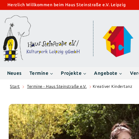
Zum
Herzlich Willkommen beim Haus Steinstraße e.V. Leipzig
Inhalt
springen
Neues
Termine
Projekte
Angebote
Ver
Start
Termine - Haus Steinstraße e.V.
Kreativer Kindertanz