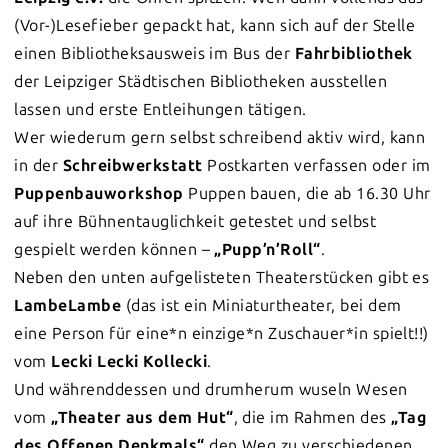
(Vor-)Lesefieber gepackt hat, kann sich auf der Stelle
einen Bibliotheksausweis im Bus der
Fahrbibliothek
der Leipziger Städtischen Bibliotheken ausstellen
lassen und erste Entleihungen tätigen.
Wer wiederum gern selbst schreibend aktiv wird, kann
in der
Schreibwerkstatt
Postkarten verfassen oder im
Puppenbauworkshop
Puppen bauen, die ab 16.30 Uhr
auf ihre Bühnentauglichkeit getestet und selbst
gespielt werden können –
„Pupp’n’Roll“
.
Neben den unten aufgelisteten Theaterstücken gibt es
LambeLambe
(das ist ein Miniaturtheater, bei dem
eine Person für eine*n einzige*n Zuschauer*in spielt!!)
vom
Lecki Lecki Kollecki
.
Und währenddessen und drumherum wuseln Wesen
vom
„Theater aus dem Hut“
, die im Rahmen des
„Tag
des Offenen Denkmals“
den Weg zu verschiedenen