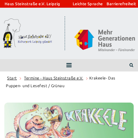
Zum
Haus Steinstraße e.V. Leipzig
Leichte Sprache
Barrierefreiheit
Inhalt
springen
Start
Termine - Haus Steinstraße e.V.
Krakeele- Das
Puppen- und Lesefest / Grünau