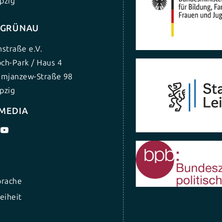
pzig
G GRÜNAU
nstraße e.V.
ch-Park / Haus 4
umjanzew-Straße 98
pzig
 MEDIA
prache
eiheit