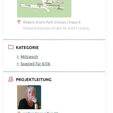
Robert-Koch-Park Grünau / Haus 4
Nikolai-Rumjanzew Straße 98, 04207 Leipzig
KATEGORIE
Mittwoch
Speziell für KITA
PROJEKTLEITUNG