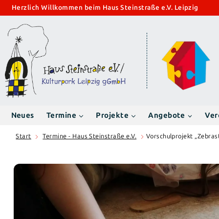
Zum
Herzlich Willkommen beim Haus Steinstraße e.V. Leipzig
Inhalt
springen
Neues
Termine
Projekte
Angebote
Ver
Start
Termine - Haus Steinstraße e.V.
Vorschulprojekt „Zebras