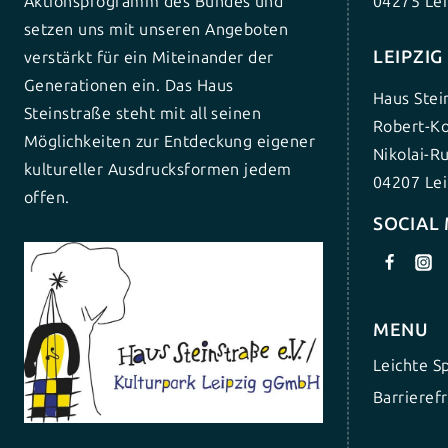
Aktionsprogramm des Bundes und
04275 Lei
setzen uns mit unseren Angeboten
LEIPZI
verstärkt für ein Miteinander der
Generationen ein. Das Haus
Haus Stei
Steinstraße steht mit all seinen
Robert-Ko
Möglichkeiten zur Entdeckung eigener
Nikolai-R
kultureller Ausdrucksformen jedem
04207 Lei
offen.
SOCIAL
MENU
Leichte S
Barrierefr