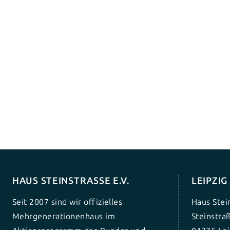
HAUS STEINSTRASSE E.V.
LEIPZI
Seit 2007 sind wir offizielles
Haus Stei
Mehrgenerationenhaus im
Steinstra