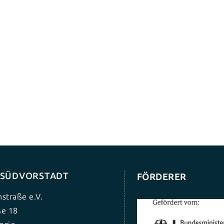
G SÜDVORSTADT
FÖRDERER
nstraße e.V.
ße 18