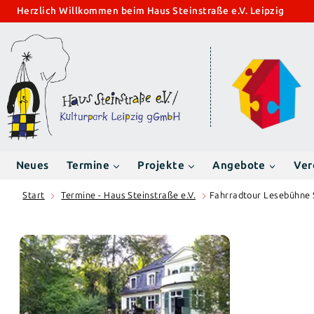
Zum
Herzlich Willkommen beim Haus Steinstraße e.V. Leipzig
Inhalt
springen
Neues
Termine
Projekte
Angebote
Ver
Start
Termine - Haus Steinstraße e.V.
Fahrradtour Lesebühne 