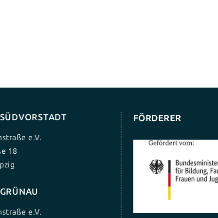
G SÜDVORSTADT
FÖRDERER
nstraße e.V.
ße 18
pzig
G GRÜNAU
nstraße e.V.