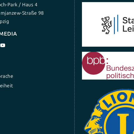
ch-Park / Haus 4
umjanzew-Straße 98
pzig
 MEDIA
prache
eiheit