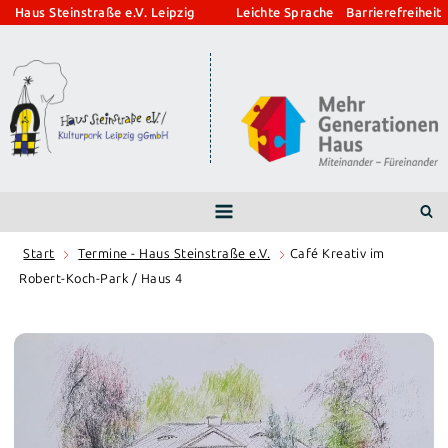
Zum
Haus Steinstraße e.V. Leipzig
Leichte Sprache
Barrierefreiheit
Inhalt
springen
Start
Termine - Haus Steinstraße e.V.
Café Kreativ im
Robert-Koch-Park / Haus 4