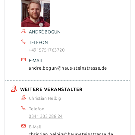
ANDRÉ BOGUN
TELEFON
+4915751763720
E-MAIL
andre.bogun@haus-steinstrasse.de
WEITERE VERANSTALTER
Christian Helbig
Telefon
0341 303 288 24
E-Mail
christian.helbig@haus-steinstrasse.de