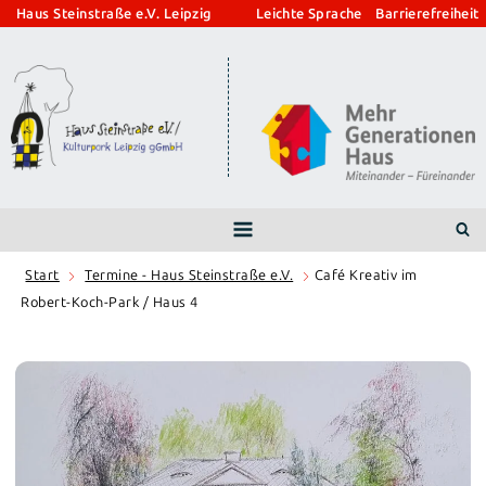
Zum
Haus Steinstraße e.V. Leipzig
Leichte Sprache
Barrierefreiheit
Inhalt
springen
Start
Termine - Haus Steinstraße e.V.
Café Kreativ im
Robert-Koch-Park / Haus 4