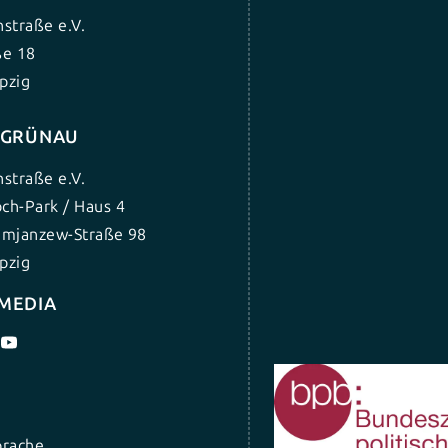
nstraße e.V.
ße 18
pzig
G GRÜNAU
nstraße e.V.
ch-Park / Haus 4
umjanzew-Straße 98
pzig
 MEDIA
prache