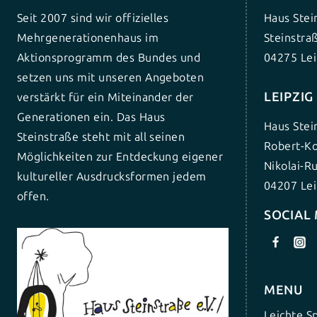
Seit 2007 sind wir offizielles
Haus Stei
Mehrgenerationenhaus im
Steinstra
Aktionsprogramm des Bundes und
04275 Lei
setzen uns mit unseren Angeboten
LEIPZI
verstärkt für ein Miteinander der
Generationen ein. Das Haus
Haus Stei
Steinstraße steht mit all seinen
Robert-Ko
Möglichkeiten zur Entdeckung eigener
Nikolai-R
kultureller Ausdrucksformen jedem
04207 Lei
offen.
SOCIAL
MENU
Leichte S