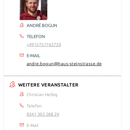
ANDRÉ BOGUN
TELEFON
+4915751763720
E-MAIL
andre.bogun@haus-steinstrasse.de
WEITERE VERANSTALTER
Christian Helbig
Telefon
0341 303 288 24
E-Mail