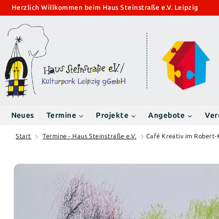
Zum
Herzlich Willkommen beim Haus Steinstraße e.V. Leipzig
Inhalt
springen
Neues
Termine
Projekte
Angebote
Ver
Start
Termine - Haus Steinstraße e.V.
Café Kreativ im Robert-