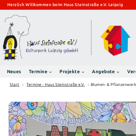
Zum
Herzlich Willkommen beim Haus Steinstraße e.V. Leipzig
Inhalt
springen
Neues
Termine
Projekte
Angebote
Ver
Start
Termine - Haus Steinstraße e.V.
Blumen- & Pflanzenwerk