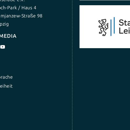
ch-Park / Haus 4
umjanzew-Straße 98
pzig
 MEDIA
prache
eiheit