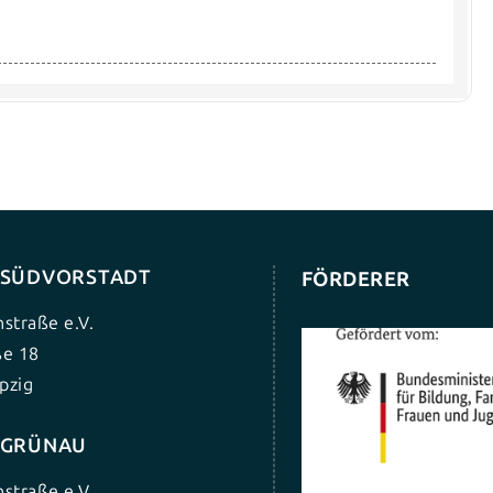
G SÜDVORSTADT
FÖRDERER
nstraße e.V.
ße 18
pzig
G GRÜNAU
nstraße e.V.