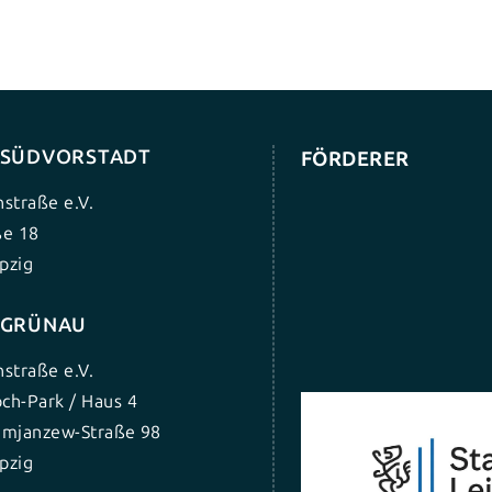
G SÜDVORSTADT
FÖRDERER
nstraße e.V.
ße 18
pzig
G GRÜNAU
nstraße e.V.
ch-Park / Haus 4
umjanzew-Straße 98
pzig