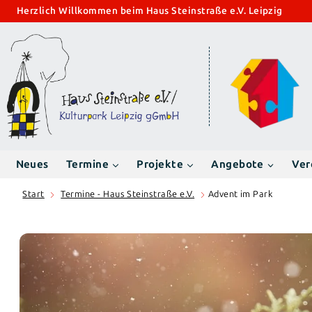
Zum
Herzlich Willkommen beim Haus Steinstraße e.V. Leipzig
Inhalt
springen
Neues
Termine
Projekte
Angebote
Ver
Start
Termine - Haus Steinstraße e.V.
Advent im Park