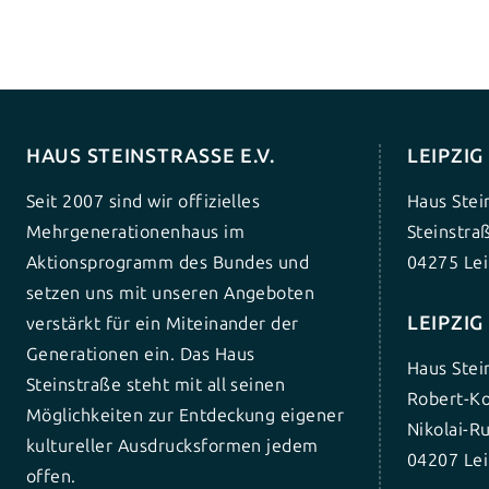
HAUS STEINSTRASSE E.V.
LEIPZI
Seit 2007 sind wir offizielles
Haus Stei
Mehrgenerationenhaus im
Steinstra
Aktionsprogramm des Bundes und
04275 Lei
setzen uns mit unseren Angeboten
LEIPZI
verstärkt für ein Miteinander der
Generationen ein. Das Haus
Haus Stei
Steinstraße steht mit all seinen
Robert-Ko
Möglichkeiten zur Entdeckung eigener
Nikolai-R
kultureller Ausdrucksformen jedem
04207 Lei
offen.