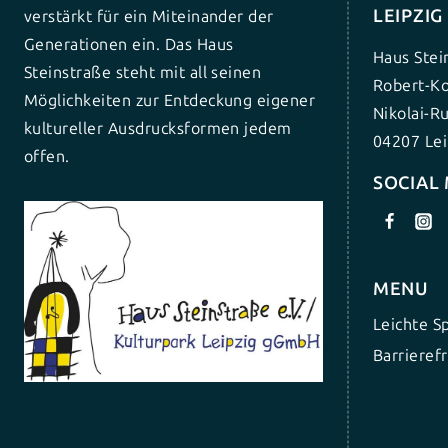
LEIPZI
verstärkt für ein Miteinander der
Generationen ein. Das Haus
Haus Stei
Steinstraße steht mit all seinen
Robert-Ko
Möglichkeiten zur Entdeckung eigener
Nikolai-R
kultureller Ausdrucksformen jedem
04207 Lei
offen.
SOCIAL
MENU
Leichte S
Barrierefr