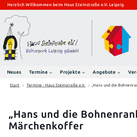
Zum
Herzlich Willkommen beim Haus Steinstraße e.V. Leipzig
Inhalt
springen
Neues
Termine
Projekte
Angebote
Ver
Start
Termine - Haus Steinstraße e.V.
„Hans und die Bohnenra
„Hans und die Bohnenrank
Märchenkoffer