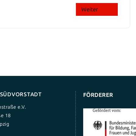
Weiter
G SÜDVORSTADT
FÖRDERER
nstraße e.V.
ße 18
pzig