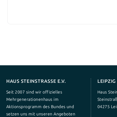
HAUS STEINSTRASSE E.V.
LEIPZI
Seit 2007 sind wir offizielles
Haus Stei
Mehrgenerationenhaus im
Steinstra
Aktionsprogramm des Bundes und
04275 Lei
setzen uns mit unseren Angeboten