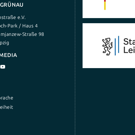
G GRÜNAU
nstraße e.V.
ch-Park / Haus 4
umjanzew-Straße 98
pzig
 MEDIA
prache
eiheit